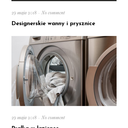
Posted
on
29 maja 2018
No comment
on
Designerskie
Designerskie wanny i prysznice
wanny
i
prysznice
Posted
on
29 maja 2018
No comment
on
Pralka