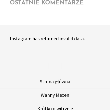
faktycznie
OSTATNIE KOMENTARZE
ma
na
nas
wpływ?
Instagram has returned invalid data.
Facebook
Instagram
YouTube
Strona główna
Wanny Mexen
Krótko o witrynie