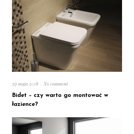
po
kroku
Posted
on
29 maja 2018
No comment
on
Bidet
Bidet – czy warto go montować w
–
łazience?
czy
warto
go
montować