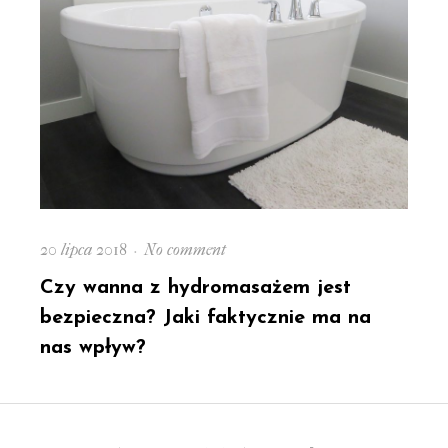
Posted
on
20 lipca 2018
No comment
on
Czy
Czy wanna z hydromasażem jest
wanna
bezpieczna? Jaki faktycznie ma na
z
nas wpływ?
hydromasażem
jest
bezpieczna?
Jaki