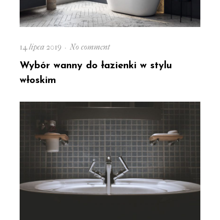
Posted
on
14 lipca 2019
No comment
on
Wybór
Wybór wanny do łazienki w stylu
wanny
włoskim
do
łazienki
w
stylu
włoskim