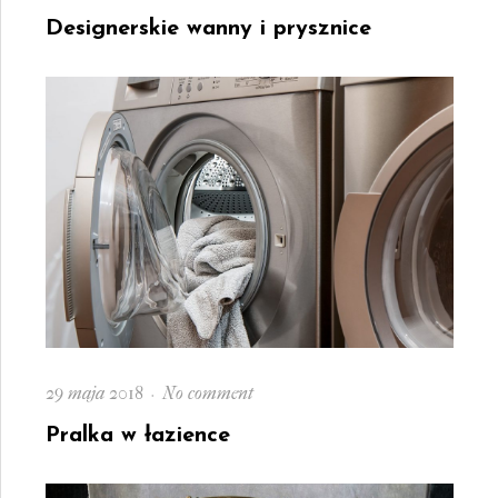
on
Designerskie
Designerskie wanny i prysznice
wanny
i
prysznice
Posted
on
29 maja 2018
No comment
on
Pralka
Pralka w łazience
w
łazience