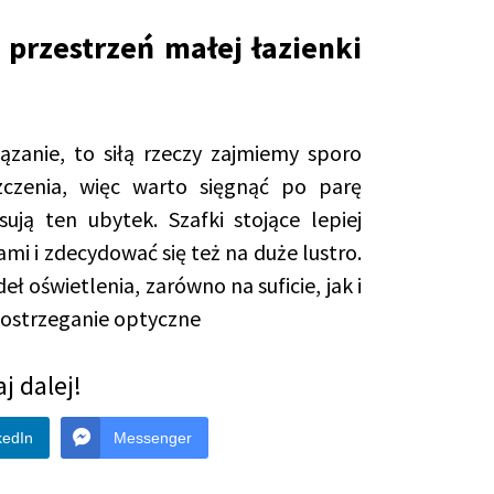
przestrzeń małej łazienki
ązanie, to siłą rzeczy zajmiemy sporo
zczenia, więc warto sięgnąć po parę
ją ten ubytek. Szafki stojące lepiej
i i zdecydować się też na duże lustro.
ł oświetlenia, zarówno na suficie, jak i
postrzeganie optyczne
j dalej!
kedIn
Messenger