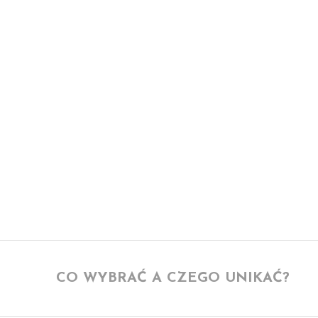
Stwórz swoją wymarzoną łazienkę!
Wann
CO WYBRAĆ A CZEGO UNIKAĆ?