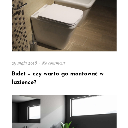
Posted
on
29 maja 2018
No comment
on
Bidet
Bidet – czy warto go montować w
–
łazience?
czy
warto
go
montować
w
łazience?